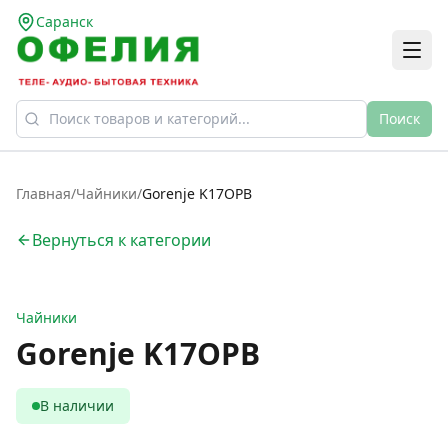
Саранск
Поиск
Главная
/
Чайники
/
Gorenje K17OPB
Вернуться к категории
Чайники
Gorenje K17OPB
В наличии