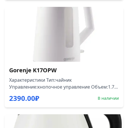
воды:нет Безопасность:блокировка включения
без воды, защита от перегрева Вес:0.800 кг
Gorenje K17OPW
Характеристики Тип:чайник
Управление:кнопочное управление Объем:1.7 л
Мощность:2200 Вт Материал корпуса:пластик
2390.00
₽
В наличии
Управление со смартфона:нет Цвет:белый
Выбор температуры нагрева воды:нет
Индикация уровня воды:есть Индикация
включения:есть Фильтр:есть Дистанционное