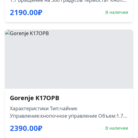
1.7 Вращение на 360 градусов Термостат Кнопка
вкл./выкл. Индикатор работы с оранжевой
2190.00
₽
В наличии
подсветкой Защелкивающаяся крышка
Индикатор уровня воды Плавное открывание
крышки нажатием на кнопку Автоматическое
отключение при закипании Защита от
перегрева Прорезиненное противоскользящее
основание Фильтр от накипи съемный
ТЕХНИЧЕСКИЕ ХАРАКТЕРИСТИКИ
Присоединительная мощность, В 1850 - 2200
Цвет корпуса черный Длина сетевого кабеля, м
0.7 Отделение для смотки кабеля
Gorenje K17OPB
Характеристики Тип:чайник
Управление:кнопочное управление Объем:1.7 л
Мощность:2200 Вт Материал корпуса:пластик
2390.00
₽
В наличии
Цвет:черный Выбор температуры нагрева