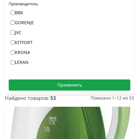
Производитель
:
BBK
GORENJE
JVC
KITFORT
KRONA
LERAN
MIDEA
MOULINEX
Применить
OASIS
Найдено товаров:
53
Показано
1
–
12
из
53
TEFAL