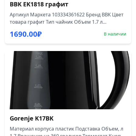
BBK EK1818 графит
Артикул Маркета 103334361622 Бренд BBK Цвет
товара графит Тип чайник Объем 1.7 л
Мощность 2200 Вт Тип нагревательного
1690.00
₽
В наличии
элемента закрытый Подсветка нет Управление
со смартфона нет Безопасность блокировка
включения без воды
Gorenje K17BK
Материал корпуса пластик Подставка Объем, л