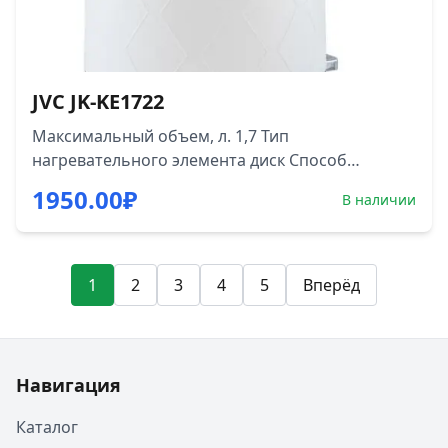
белый.
JVC JK-KE1722
Максимальный объем, л. 1,7 Тип
нагревательного элемента диск Способ
открывания крышки, съемная крышка Фильтр
1950.00
₽
В наличии
Отключение при закипании воды Отключение
при снятии с базы Отключение при отсутствии
воды Индикация включения световой
индикатор клавиши Индикатор уровня воды
1
2
3
4
5
Вперёд
Особенности Подставка с вращением на 360⁰
Хранение электрошнура в подставке Цветбелый
Энергопотребление Максимальная
потребляемая мощность, Вт. 2150
Навигация
Каталог