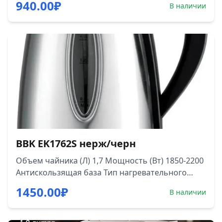
940.00
₽
В наличии
хранения шнура Минимальная температура
нагрева 100 °C Длина сетевого шнура 0.6 м
Дополнительная информация Автоотключение;
Автоотключение при отсутствии воды Размеры
(ШxГxВ) 16.4x21.5x24.8 см Вес 0.75 кг
BBK EK1762S нерж/черн
Объем чайника (Л) 1,7 Мощность (Вт) 1850-2200
Антискользящая база Тип нагревательного
элемента Закрытый Функции Отключение при
1450.00
₽
В наличии
отсутствии воды База с поворотным контактом
Индикация Шкала уровня воды Комплектация
Чайник Подставка со шнуром питания и