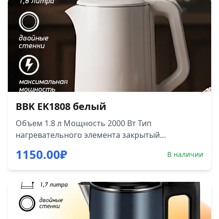
отсеком для его хранения Съемный фильтр
Цвет корпуса черный/нержавеющая сталь
Материал корпуса Нержавеющая сталь
BBK EK1808 белый
Объем 1.8 л Мощность 2000 Вт Тип
нагревательного элемента закрытый
Безопасность блокировка включения без воды,
1150.00
₽
В наличии
автоматическое отключение при закипании
Цвет товара белый Материал корпуса металл/
пластик Особенности вращение на 360
градусов, двойные стенки, индикация
включения, отсек для хранения шнура
Материал колбы термопота металл Длина