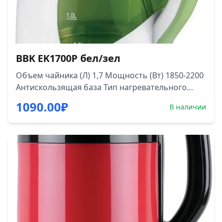
BBK EK1700P бел/зел
Объем чайника (Л) 1,7 Мощность (Вт) 1850-2200
Антискользящая база Тип нагревательного
элемента Закрытый Функции Отключение при
1090.00
₽
В наличии
отсутствии воды База с поворотным контактом
Да Индикация Шкала уровня воды Да