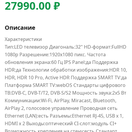
27990.00 ₽
Описание
Характеристики
Тип:LED телевизор Диагональ:32" HD-формат:FullHD
1080p Разрешение:1920x1080 пикс. Частота
обновления экрана:60 Гц IPS Panel:да Поддержка
HDR:да Технологии обработки изображения:HDR 10,
HDR, HDR 10 Pro, Active HDR Поддержка SMART TV:да
Платформа SMART TV:webOS Стандарты цифрового
ТВ:DVB-C, DVB-T/T2, DVB-S/S2 Мощность звука:2x5 Вт
Коммуникации:Wi-Fi, AirPlay, Miracast, Bluetooth,
AirPlay 2, голосовое управление Проводная сеть
Ethernet (LAN):есть Разъемы:Ethernet RJ-45, USB х 1,
HDMI х 2 Выходы:оптический CI-слот:модуль CI+
Возможность крепления на стену:есть Стандарт