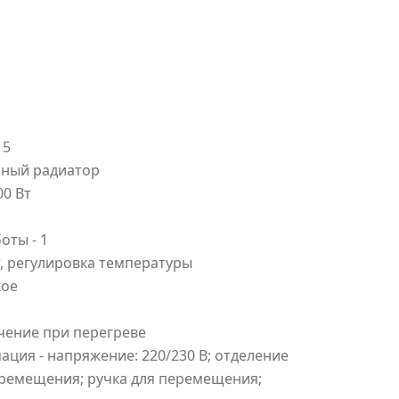
15
яный радиатор
00 Вт
оты - 1
, регулировка температуры
кое
чение при перегреве
ция - напряжение: 220/230 В; отделение
еремещения; ручка для перемещения;